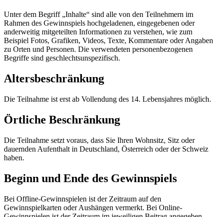
Unter dem Begriff „Inhalte“ sind alle von den Teilnehmern im
Rahmen des Gewinnspiels hochgeladenen, eingegebenen oder
anderweitig mitgeteilten Informationen zu verstehen, wie zum
Beispiel Fotos, Grafiken, Videos, Texte, Kommentare oder Angaben
zu Orten und Personen. Die verwendeten personenbezogenen
Begriffe sind geschlechtsunspezifisch.
Altersbeschränkung
Die Teilnahme ist erst ab Vollendung des 14. Lebensjahres möglich.
Örtliche Beschränkung
Die Teilnahme setzt voraus, dass Sie Ihren Wohnsitz, Sitz oder
dauernden Aufenthalt in Deutschland, Österreich oder der Schweiz
haben.
Beginn und Ende des Gewinnspiels
Bei Offline-Gewinnspielen ist der Zeitraum auf den
Gewinnspielkarten oder Aushängen vermerkt. Bei Online-
Gewinnspielen ist der Zeitraum im jeweiligen Beitrag angegeben.