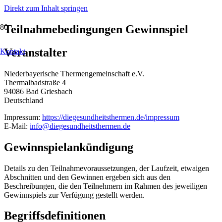
Direkt zum Inhalt springen
Teilnahmebedingungen Gewinnspiel
Veranstalter
Kontakt
Niederbayerische Thermengemeinschaft e.V.
Thermalbadstraße 4
94086 Bad Griesbach
Deutschland
Impressum:
https://diegesundheitsthermen.de/impressum
E-Mail:
info@diegesundheitsthermen.de
Gewinnspielankündigung
Details zu den Teilnahmevoraussetzungen, der Laufzeit, etwaigen
Abschnitten und den Gewinnen ergeben sich aus den
Beschreibungen, die den Teilnehmern im Rahmen des jeweiligen
Gewinnspiels zur Verfügung gestellt werden.
Begriffsdefinitionen