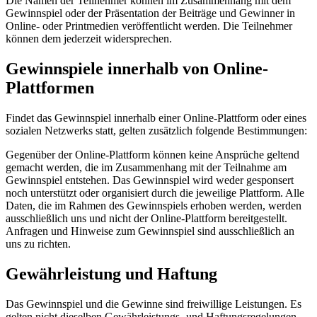
Die Namen der Teilnehmer können im Zusammenhang mit dem
Gewinnspiel oder der Präsentation der Beiträge und Gewinner in
Online- oder Printmedien veröffentlicht werden. Die Teilnehmer
können dem jederzeit widersprechen.
Gewinnspiele innerhalb von Online-
Plattformen
Findet das Gewinnspiel innerhalb einer Online-Plattform oder eines
sozialen Netzwerks statt, gelten zusätzlich folgende Bestimmungen:
Gegenüber der Online-Plattform können keine Ansprüche geltend
gemacht werden, die im Zusammenhang mit der Teilnahme am
Gewinnspiel entstehen. Das Gewinnspiel wird weder gesponsert
noch unterstützt oder organisiert durch die jeweilige Plattform. Alle
Daten, die im Rahmen des Gewinnspiels erhoben werden, werden
ausschließlich uns und nicht der Online-Plattform bereitgestellt.
Anfragen und Hinweise zum Gewinnspiel sind ausschließlich an
uns zu richten.
Gewährleistung und Haftung
Das Gewinnspiel und die Gewinne sind freiwillige Leistungen. Es
gelten nicht dieselben Gewährleistungs- und Haftungsregelungen