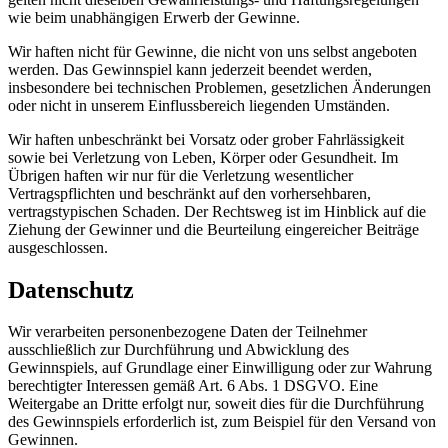
wie beim unabhängigen Erwerb der Gewinne.
Wir haften nicht für Gewinne, die nicht von uns selbst angeboten
werden. Das Gewinnspiel kann jederzeit beendet werden,
insbesondere bei technischen Problemen, gesetzlichen Änderungen
oder nicht in unserem Einflussbereich liegenden Umständen.
Wir haften unbeschränkt bei Vorsatz oder grober Fahrlässigkeit
sowie bei Verletzung von Leben, Körper oder Gesundheit. Im
Übrigen haften wir nur für die Verletzung wesentlicher
Vertragspflichten und beschränkt auf den vorhersehbaren,
vertragstypischen Schaden. Der Rechtsweg ist im Hinblick auf die
Ziehung der Gewinner und die Beurteilung eingereicher Beiträge
ausgeschlossen.
Datenschutz
Wir verarbeiten personenbezogene Daten der Teilnehmer
ausschließlich zur Durchführung und Abwicklung des
Gewinnspiels, auf Grundlage einer Einwilligung oder zur Wahrung
berechtigter Interessen gemäß Art. 6 Abs. 1 DSGVO. Eine
Weitergabe an Dritte erfolgt nur, soweit dies für die Durchführung
des Gewinnspiels erforderlich ist, zum Beispiel für den Versand von
Gewinnen.