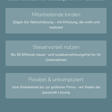
Mitarbeitende binden
Zeigen Sie Wertschätzung – mit Erholung, die wirkt und
motiviert
Steuervorteil nutzen
Bis 50 €/Monat steuer- und sozialversicherungsfrei für Ihr
Unternehmen
Flexibel & unkompliziert
Vom Kleinbetrieb bis zur größeren Firma – wir finden die
passende Lösung